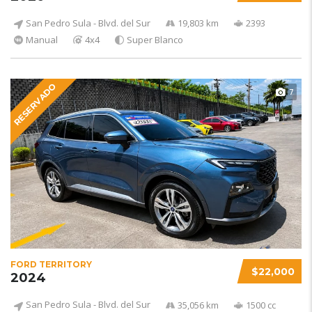
San Pedro Sula - Blvd. del Sur
19,803 km
2393
Manual
4x4
Super Blanco
RESERVADO
7
FORD TERRITORY
$22,000
2024
San Pedro Sula - Blvd. del Sur
35,056 km
1500 cc