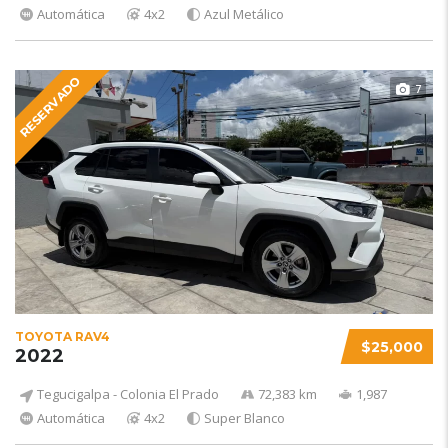
Automática
4x2
Azul Metálico
RESERVADO
7
TOYOTA RAV4
$25,000
2022
Tegucigalpa - Colonia El Prado
72,383 km
1,987
Automática
4x2
Super Blanco