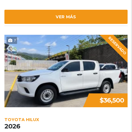
VER MÁS
RESERVADO
7
$36,500
TOYOTA HILUX
2026