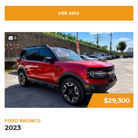
VER MÁS
6
$29,300
FORD BRONCO
2023