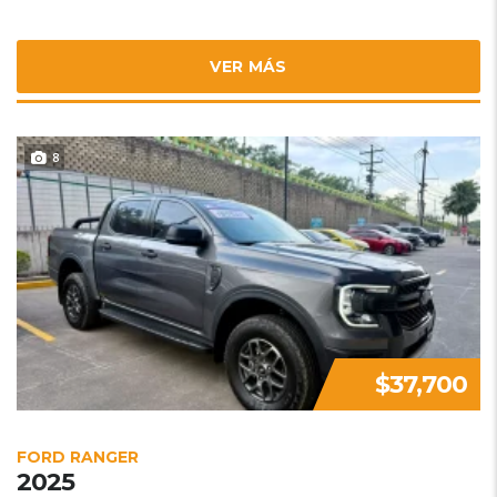
VER MÁS
8
$37,700
FORD RANGER
2025