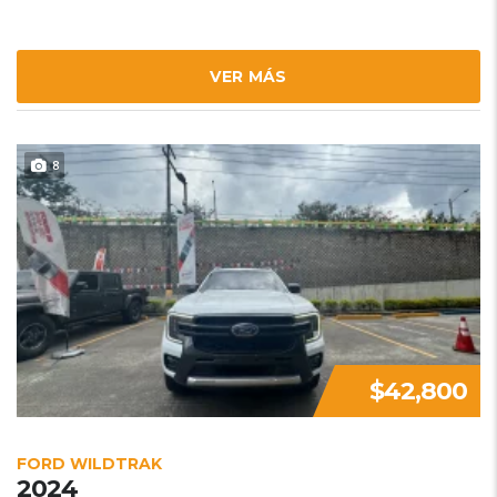
VER MÁS
8
$42,800
FORD WILDTRAK
2024