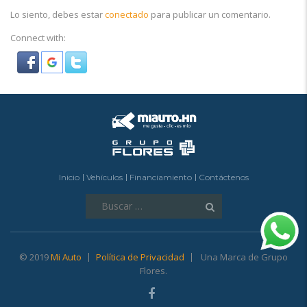
Lo siento, debes estar
conectado
para publicar un comentario.
Connect with:
Inicio
Vehículos
Financiamiento
Contáctenos
Buscar:
© 2019
Mi Auto
Política de Privacidad
Una Marca de Grupo
Flores.