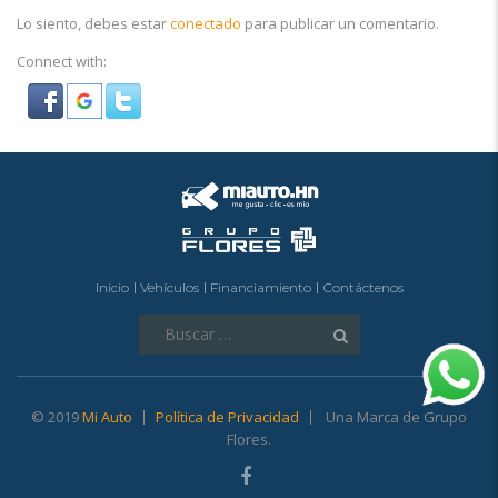
Lo siento, debes estar
conectado
para publicar un comentario.
Connect with:
Inicio
Vehículos
Financiamiento
Contáctenos
Buscar:
© 2019
Mi Auto
Política de Privacidad
Una Marca de Grupo
Flores.