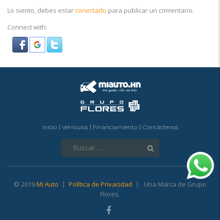
Lo siento, debes estar
conectado
para publicar un comentario.
Connect with:
Inicio
Vehículos
Financiamiento
Contáctenos
Buscar:
© 2019
Mi Auto
Política de Privacidad
Una Marca de Grupo
Flores.