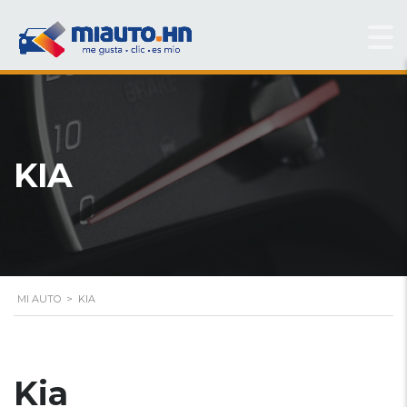
KIA
MI AUTO
>
KIA
Kia