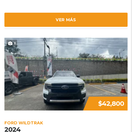
VER MÁS
8
$42,800
FORD WILDTRAK
2024