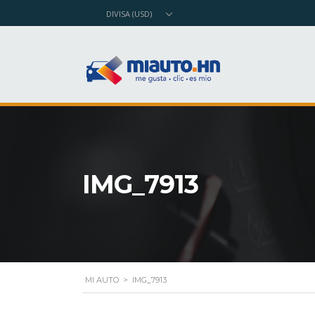
DIVISA (USD)
IMG_7913
MI AUTO
>
IMG_7913