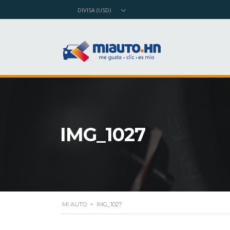
DIVISA (USD)
IMG_1027
MI AUTO
>
IMG_1027