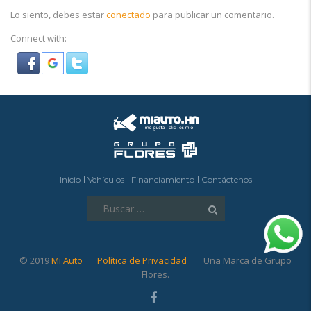
Lo siento, debes estar
conectado
para publicar un comentario.
Connect with:
Inicio
Vehículos
Financiamiento
Contáctenos
Buscar:
© 2019
Mi Auto
Política de Privacidad
Una Marca de Grupo
Flores.