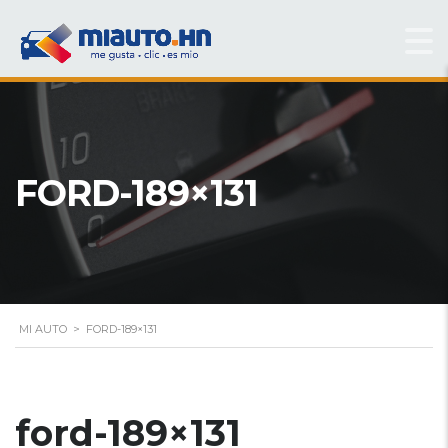
FORD-189×131
MI AUTO
>
FORD-189×131
ford-189×131