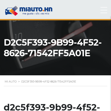
D2C5F393-9B99-4F52-
8626-71542FF5A01E
MI AUTO
>
D2C5F393-9B99-4F52-8626-71542FF5A01E
d2c5f393-9b99-4f52-