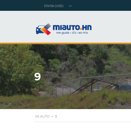
DIVISA (USD)
9
MI AUTO
>
9