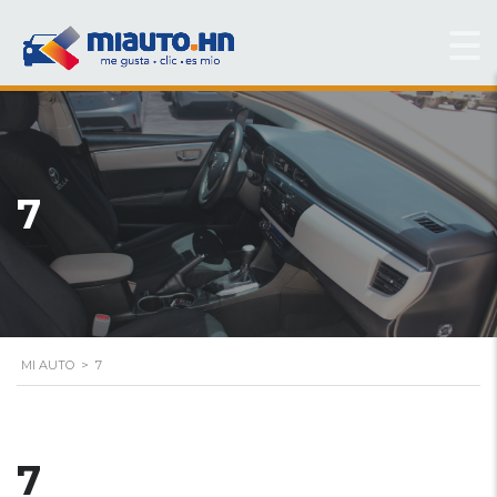
7
MI AUTO
>
7
7