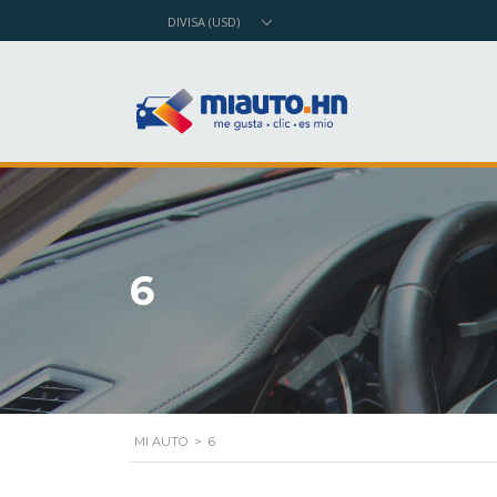
DIVISA (USD)
6
MI AUTO
>
6