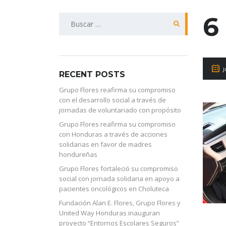
6
Buscar:
j
RECENT POSTS
Grupo Flores reafirma su compromiso
con el desarrollo social a través de
jornadas de voluntariado con propósito
Grupo Flores reafirma su compromiso
con Honduras a través de acciones
solidarias en favor de madres
hondureñas
Grupo Flores fortaleció su compromiso
social con jornada solidaria en apoyo a
pacientes oncológicos en Choluteca
Fundación Alan E. Flores, Grupo Flores y
United Way Honduras inauguran
proyecto “Entornos Escolares Seguros”