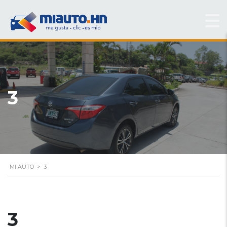
3
MI AUTO
>
3
3