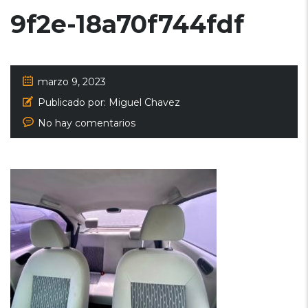
9f2e-18a70f744fdf
marzo 9, 2023
Publicado por:
Miguel Chavez
No hay comentarios