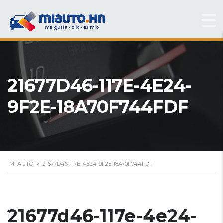
21677D46-117E-4E24-
9F2E-18A70F744FDF
MI AUTO
>
21677D46-117E-4E24-9F2E-18A70F744FDF
21677d46-117e-4e24-