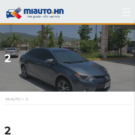
2
MI AUTO
>
2
2