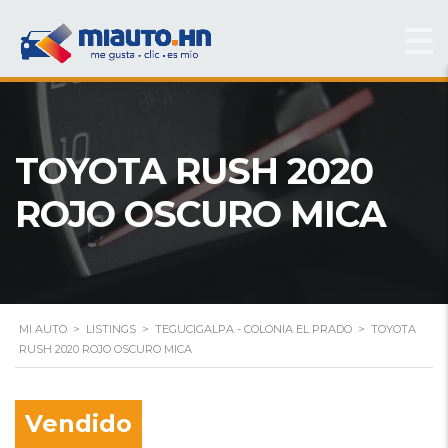
TOYOTA RUSH 2020
ROJO OSCURO MICA
MI AUTO
>
LISTINGS
>
TEGUCIGALPA - COLONIA EL PRADO
>
TOYOTA
RUSH 2020 ROJO OSCURO MICA
Vendido