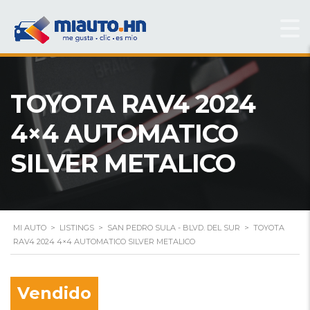
TOYOTA RAV4 2024
4×4 AUTOMATICO
SILVER METALICO
MI AUTO
>
LISTINGS
>
SAN PEDRO SULA - BLVD. DEL SUR
>
TOYOTA
RAV4 2024 4×4 AUTOMATICO SILVER METALICO
Vendido