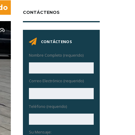
do
CONTÁCTENOS
CONTÁCTENOS
Nombre Completo (requerido)
Correo Electrónico (requerido)
Teléfono (requerido)
Su Mensaje: