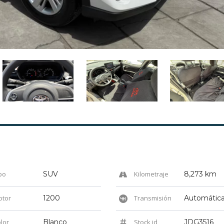
po
SUV
Kilometraje
8,273 km
tor
1200
Transmisión
Automátic
lor
Blanco
Stock id
JDG3516