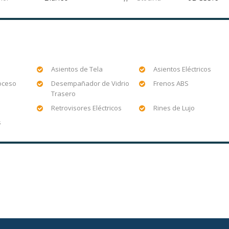
Asientos de Tela
Asientos Eléctricos
oceso
Desempañador de Vidrio
Frenos ABS
Trasero
Retrovisores Eléctricos
Rines de Lujo
s