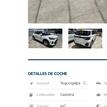
DETALLES DE COCHE
Sucursal
Tegucigalpa - Colonia El Prado
Ti
Combustible
Gasolina
Mo
Tracción
4x2
Co