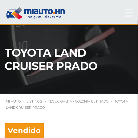
TOYOTA LAND
CRUISER PRADO
MI AUTO
>
LISTINGS
>
TEGUCIGALPA - COLONIA EL PRADO
>
TOYOTA
LAND CRUISER PRADO
Vendido