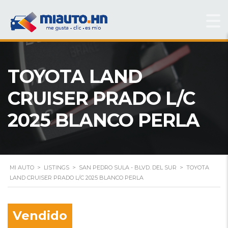
TOYOTA LAND
CRUISER PRADO L/C
2025 BLANCO PERLA
MI AUTO
>
LISTINGS
>
SAN PEDRO SULA - BLVD. DEL SUR
>
TOYOTA
LAND CRUISER PRADO L/C 2025 BLANCO PERLA
Vendido