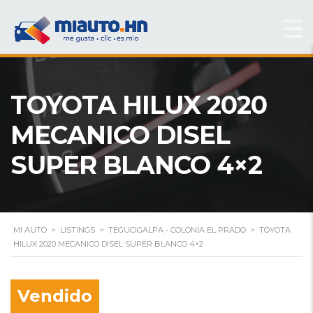
TOYOTA HILUX 2020
MECANICO DISEL
SUPER BLANCO 4×2
MI AUTO
>
LISTINGS
>
TEGUCIGALPA - COLONIA EL PRADO
>
TOYOTA
HILUX 2020 MECANICO DISEL SUPER BLANCO 4×2
Vendido