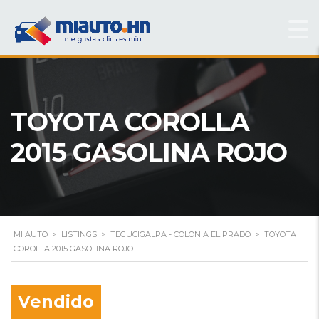
TOYOTA COROLLA
2015 GASOLINA ROJO
MI AUTO
>
LISTINGS
>
TEGUCIGALPA - COLONIA EL PRADO
>
TOYOTA
COROLLA 2015 GASOLINA ROJO
Vendido