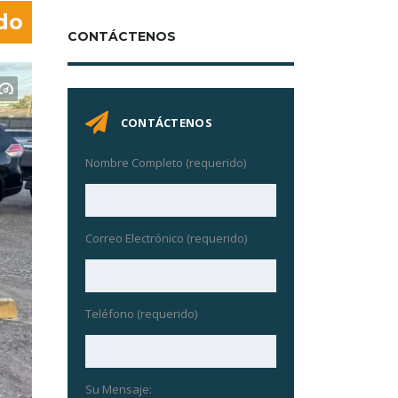
do
CONTÁCTENOS
CONTÁCTENOS
Nombre Completo (requerido)
Correo Electrónico (requerido)
Teléfono (requerido)
Su Mensaje: