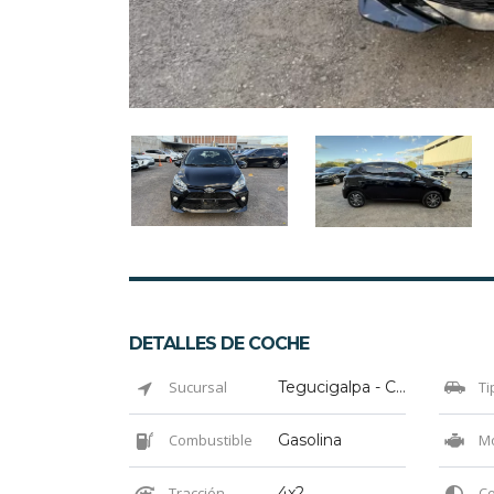
DETALLES DE COCHE
Sucursal
Tegucigalpa - Colonia El Prado
Ti
Combustible
Gasolina
Mo
Tracción
4x2
Co