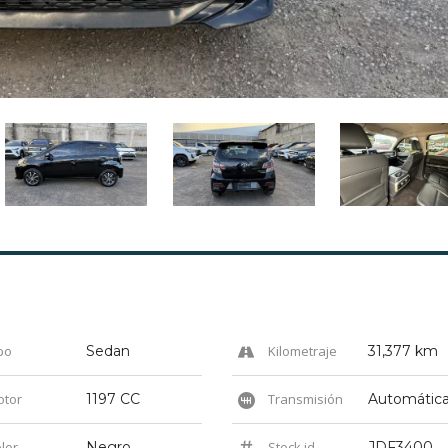
po
Sedan
Kilometraje
31,377 km
tor
1197 CC
Transmisión
Automátic
lor
Negro
Stock id
JDF3400