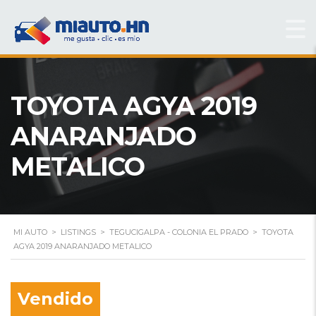
TOYOTA AGYA 2019
ANARANJADO
METALICO
MI AUTO
>
LISTINGS
>
TEGUCIGALPA - COLONIA EL PRADO
>
TOYOTA
AGYA 2019 ANARANJADO METALICO
Vendido