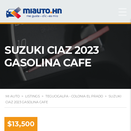
SUZUKI CIAZ 2023
GASOLINA CAFE
MI AUTO
>
LISTINGS
>
TEGUCIGALPA - COLONIA EL PRADO
>
SUZUKI
CIAZ 2023 GASOLINA CAFE
$13,500