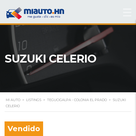
SUZUKI CELERIO
MI AUTO
>
LISTINGS
>
TEGUCIGALPA - COLONIA EL PRADO
>
SUZUKI
CELERIO
Vendido