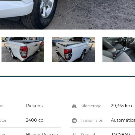
po
Pickups
Kilometraje
29,365 km
tor
2400 cc
Transmisión
Automátic
lor
Blanco Diamante
Stock id
JAC7869