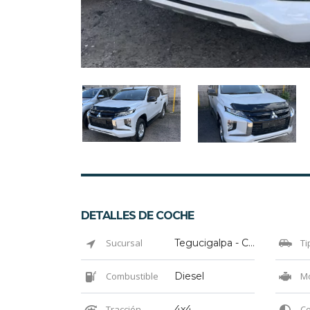
DETALLES DE COCHE
Sucursal
Tegucigalpa - Colonia El Prado
Ti
Combustible
Diesel
Mo
Tracción
4x4
Co