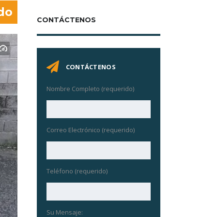
do
CONTÁCTENOS
CONTÁCTENOS
Nombre Completo (requerido)
Correo Electrónico (requerido)
Teléfono (requerido)
Su Mensaje: