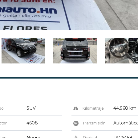
po
SUV
Kilometraje
44,968 km
tor
4608
Transmisión
Automátic
lor
Negro
Stock id
JAC6468