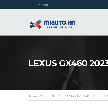
DIVISA (USD)
LEXUS GX460 202
MI AUTO
>
LISTINGS
>
TEGUCIGALPA - COLONIA EL PRAD