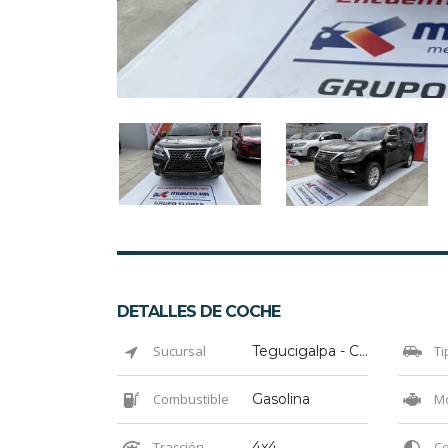
DETALLES DE COCHE
Sucursal
Tegucigalpa - Colonia El Prado
Ti
Combustible
Gasolina
Mo
Tracción
4x4
Co