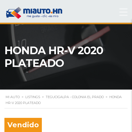
HONDA HR-V 2020
PLATEADO
MI AUTO
>
LISTINGS
>
TEGUCIGALPA - COLONIA EL PRADO
>
HONDA
HR-V 2020 PLATEADO
Vendido