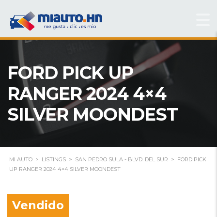
FORD PICK UP
RANGER 2024 4×4
SILVER MOONDEST
MI AUTO
>
LISTINGS
>
SAN PEDRO SULA - BLVD. DEL SUR
>
FORD PICK
UP RANGER 2024 4×4 SILVER MOONDEST
Vendido